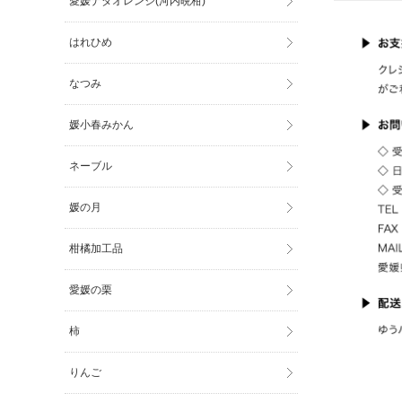
愛媛ナダオレンジ(河内晩柑)
はれひめ
なつみ
媛小春みかん
ネーブル
媛の月
柑橘加工品
愛媛の栗
柿
りんご