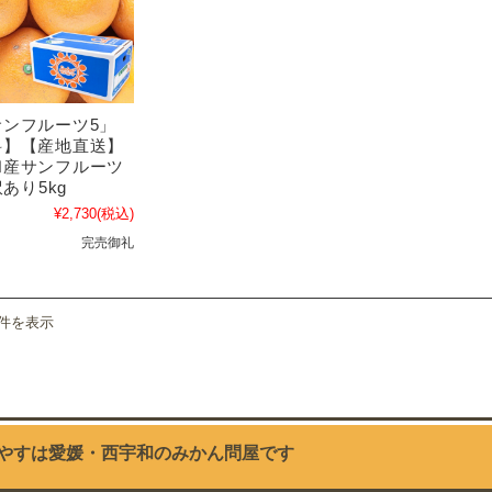
ンフルーツ5」
料】【産地直送】
和産サンフルーツ
訳あり5kg
¥2,730
(税込)
完売御礼
5件を表示
やすは愛媛・西宇和のみかん問屋です