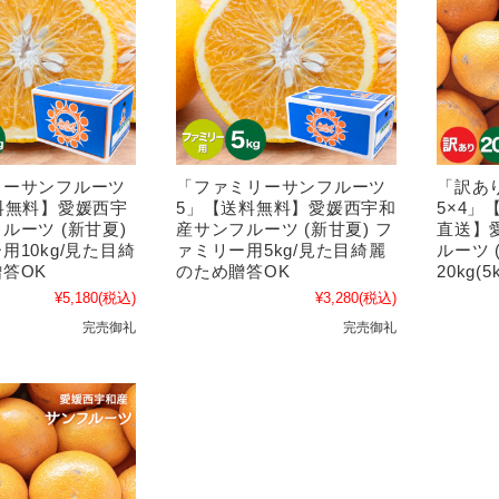
リーサンフルーツ
「ファミリーサンフルーツ
「訳あ
料無料】愛媛西宇
5」【送料無料】愛媛西宇和
5×4
ルーツ (新甘夏)
産サンフルーツ (新甘夏) フ
直送】
用10kg/見た目綺
ァミリー用5kg/見た目綺麗
ルーツ 
答OK
のため贈答OK
20kg(5
¥5,180
(税込)
¥3,280
(税込)
完売御礼
完売御礼