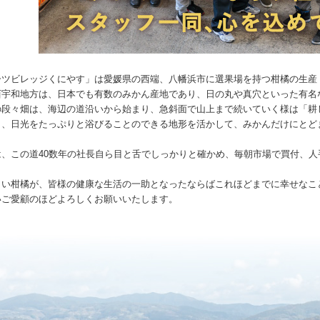
ーツビレッジくにやす」は愛媛県の西端、八幡浜市に選果場を持つ柑橘の生産
西宇和地方は、日本でも有数のみかん産地であり、日の丸や真穴といった有名
の段々畑は、海辺の道沿いから始まり、急斜面で山上まで続いていく様は「耕
く、日光をたっぷりと浴びることのできる地形を活かして、みかんだけにとど
は、この道40数年の社長自ら目と舌でしっかりと確かめ、毎朝市場で買付、
しい柑橘が、皆様の健康な生活の一助となったならばこれほどまでに幸せなこ
いご愛顧のほどよろしくお願いいたします。