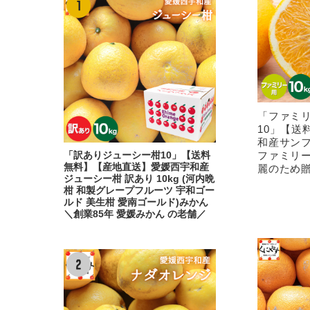
「ファミ
10」【送
和産サンフ
ファミリー
「訳ありジューシー柑10」【送料
無料】【産地直送】愛媛西宇和産
麗のため贈
ジューシー柑 訳あり 10kg (河内晩
柑 和製グレープフルーツ 宇和ゴー
ルド 美生柑 愛南ゴールド)みかん
＼創業85年 愛媛みかん の老舗／