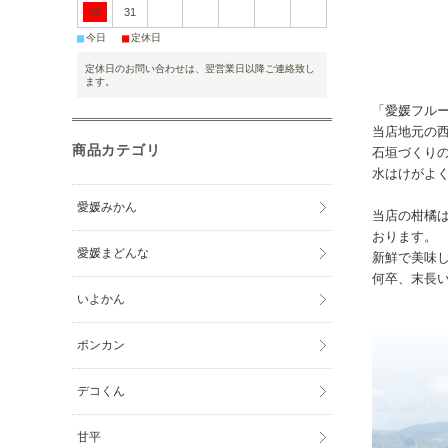
30
31
■
■
今日
定休日
定休日のお問い合わせは、翌営業日以降ご連絡致し
ます。
「愛媛フル
当店地元の
商品カテゴリ
石垣づくり
水はけがよ
愛媛みかん
当店の柑橘
おります。
愛媛まどんな
新鮮で美味
何卒、末長
いよかん
ポンカン
デコくん
甘平