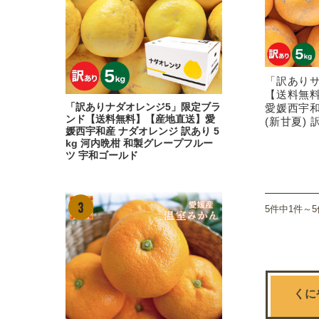
「訳ありサ
【送料無
「訳ありナダオレンジ5」限定ブラ
愛媛西宇
ンド【送料無料】【産地直送】愛
(新甘夏) 
媛西宇和産 ナダオレンジ 訳あり 5
kg 河内晩柑 和製グレープフルー
ツ 宇和ゴールド
5件中1件～
くに