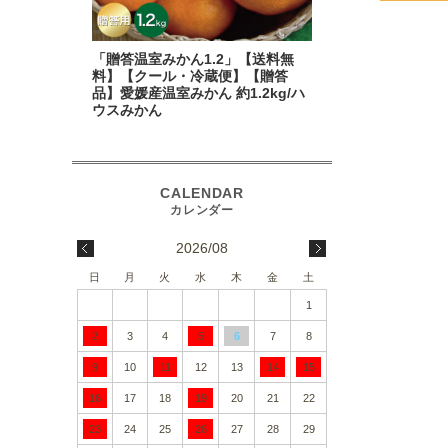
「贈答温室みかん1.2」【送料無
料】【クール・冷蔵便】【贈答
品】愛媛産温室みかん 約1.2kg/ハ
ウスみかん
2026/08
日
月
火
水
木
金
土
1
2
3
4
5
6
7
8
9
10
11
12
13
14
15
16
17
18
19
20
21
22
23
24
25
26
27
28
29