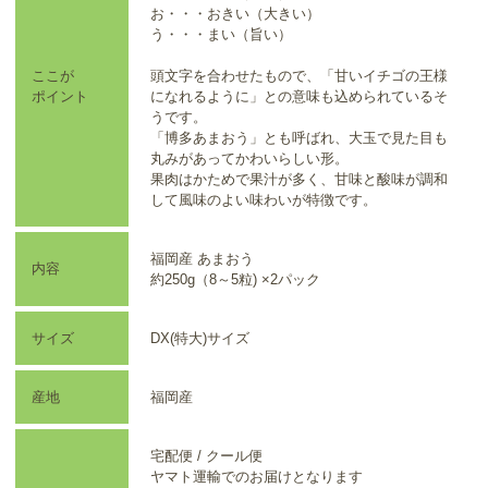
お・・・おきい（大きい）
う・・・まい（旨い）
ここが
頭文字を合わせたもので、「甘いイチゴの王様
ポイント
になれるように」との意味も込められているそ
うです。
「博多あまおう」とも呼ばれ、大玉で見た目も
丸みがあってかわいらしい形。
果肉はかためで果汁が多く、甘味と酸味が調和
して風味のよい味わいが特徴です。
福岡産 あまおう
内容
約250g（8～5粒) ×2パック
サイズ
DX(特大)サイズ
産地
福岡産
宅配便 / クール便
ヤマト運輸でのお届けとなります