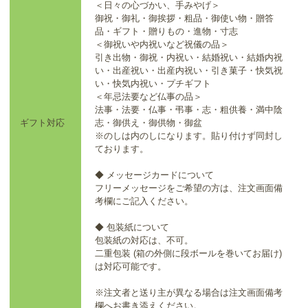
＜日々の心づかい、手みやげ＞
御祝・御礼・御挨拶・粗品・御使い物・贈答
品・ギフト・贈りもの・進物・寸志
＜御祝いや内祝いなど祝儀の品＞
引き出物・御祝・内祝い・結婚祝い・結婚内祝
い・出産祝い・出産内祝い・引き菓子・快気祝
い・快気内祝い・プチギフト
＜年忌法要など仏事の品＞
法事・法要・仏事・弔事・志・粗供養・満中陰
ギフト対応
志・御供え・御供物・御盆
※のしは内のしになります。貼り付けず同封し
ております。
◆ メッセージカードについて
フリーメッセージをご希望の方は、注文画面備
考欄にご記入ください。
◆ 包装紙について
包装紙の対応は、不可。
二重包装 (箱の外側に段ボールを巻いてお届け)
は対応可能です。
※注文者と送り主が異なる場合は注文画面備考
欄へお書き添えください。