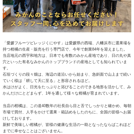
「愛媛フルーツビレッジくにやす」は愛媛県の西端、八幡浜市に選果場を
持つ柑橘の生産・販売を行う専門店で、今年で創業84年を迎えました。
当店地元の西宇和地方は、日本でも有数のみかん産地であり、日の丸や真
穴といった有名なみかんのトップブランドの産地としても知られていま
す。
石垣づくりの段々畑は、海辺の道沿いから始まり、急斜面で山上まで続い
ていく様は「耕して天に至る」と形容されるほど。
水はけがよく、日光をたっぷりと浴びることのできる地形を活かして、み
かんだけにとどまらず、1年を通して様々な柑橘が育まれています。
当店の柑橘は、この道40数年の社長自ら目と舌でしっかりと確かめ、毎朝
市場で買付、人手をかけて選果・箱詰めをしたのちに、全国の皆様へお届
けしております。
新鮮で美味しい柑橘が、皆様の健康な生活の一助となったならばこれほど
までに幸せなことはございません。