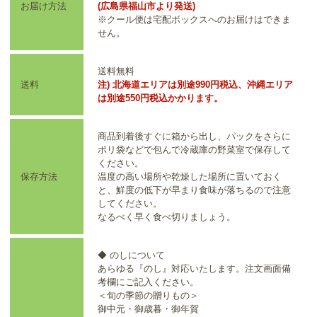
お届け方法
(広島県福山市より発送)
※クール便は宅配ボックスへのお届けはできま
せん。
送料無料
送料
注) 北海道エリアは別途990円税込、沖縄エリア
は別途550円税込かかります。
商品到着後すぐに箱から出し、パックをさらに
ポリ袋などで包んで冷蔵庫の野菜室で保存して
ください。
保存方法
温度の高い場所や乾燥した場所に置いておく
と、鮮度の低下が早まり食味が落ちるので注意
してください。
なるべく早く食べ切りましょう。
◆ のしについて
あらゆる『のし』対応いたします。注文画面備
考欄にご記入ください。
＜旬の季節の贈りもの＞
御中元・御歳暮・御年賀