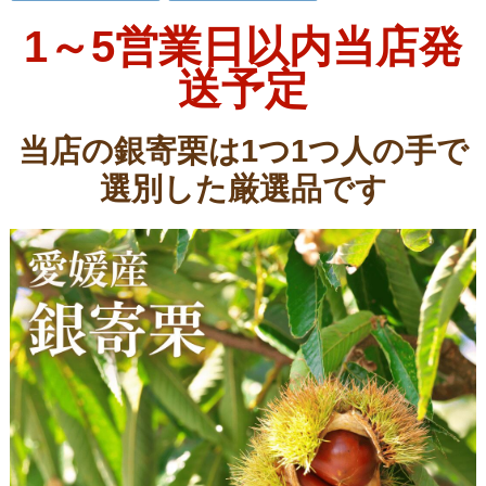
1～5営業日以内当店発
送予定
当店の銀寄栗は1つ1つ人の手で
選別した厳選品です