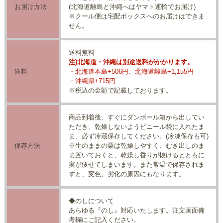
お届け方法
(北海道離島と沖縄へはヤマト運輸でお届け)
※クール便は宅配ボックスへのお届けはできま
せん。
送料無料
注)北海道・沖縄は別途送料がかかります。
送料
・北海道本島+506円、北海道離島+1,155円
・沖縄県+715円
※税込の金額で記載しております。
商品到着後、すぐにダンボール箱から出してい
ただき、乾燥しないようビニール袋に入れたま
ま、必ず冷蔵保存してください。(冷凍保存も可)
保存方法
※生のままの栗は乾燥しやすく、むき出しのま
ま置いておくと、乾燥し香りが抜けるとともに
実が痩せてしまいます。また常温で保存されま
すと、変色、劣化の原因にもなります。
◆のしについて
あらゆる『のし』対応いたします。注文画面備
考欄にご記入ください。