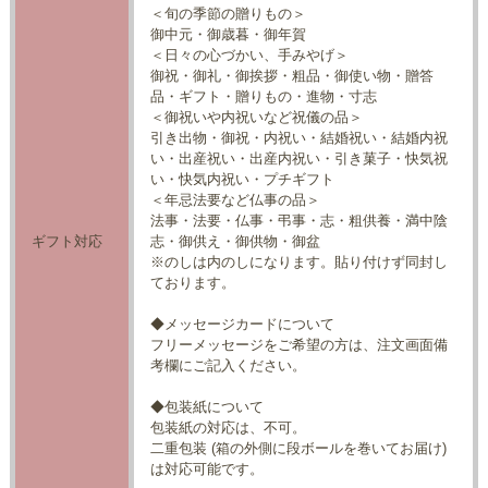
＜旬の季節の贈りもの＞
御中元・御歳暮・御年賀
＜日々の心づかい、手みやげ＞
御祝・御礼・御挨拶・粗品・御使い物・贈答
品・ギフト・贈りもの・進物・寸志
＜御祝いや内祝いなど祝儀の品＞
引き出物・御祝・内祝い・結婚祝い・結婚内祝
い・出産祝い・出産内祝い・引き菓子・快気祝
い・快気内祝い・プチギフト
＜年忌法要など仏事の品＞
法事・法要・仏事・弔事・志・粗供養・満中陰
ギフト対応
志・御供え・御供物・御盆
※のしは内のしになります。貼り付けず同封し
ております。
◆メッセージカードについて
フリーメッセージをご希望の方は、注文画面備
考欄にご記入ください。
◆包装紙について
包装紙の対応は、不可。
二重包装 (箱の外側に段ボールを巻いてお届け)
は対応可能です。