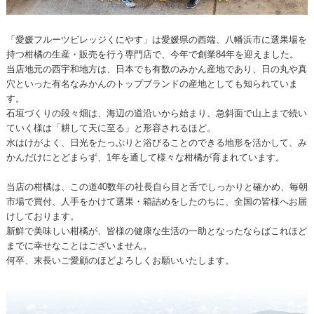
「愛媛フルーツビレッジくにやす」は愛媛県の西端、八幡浜市に選果場を
持つ柑橘の生産・販売を行う専門店で、今年で創業84年を迎えました。
当店地元の西宇和地方は、日本でも有数のみかん産地であり、日の丸や真
穴といった有名なみかんのトップブランドの産地としても知られていま
す。
石垣づくりの段々畑は、海辺の道沿いから始まり、急斜面で山上まで続い
ていく様は「耕して天に至る」と形容されるほど。
水はけがよく、日光をたっぷりと浴びることのできる地形を活かして、み
かんだけにとどまらず、1年を通して様々な柑橘が育まれています。
当店の柑橘は、この道40数年の社長自ら目と舌でしっかりと確かめ、毎朝
市場で買付、人手をかけて選果・箱詰めをしたのちに、全国の皆様へお届
けしております。
新鮮で美味しい柑橘が、皆様の健康な生活の一助となったならばこれほど
までに幸せなことはございません。
何卒、末長いご愛顧のほどよろしくお願いいたします。