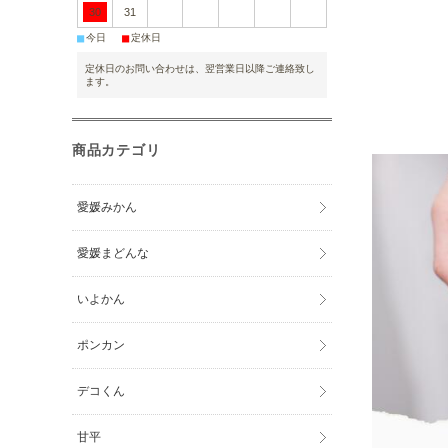
30
31
■
■
今日
定休日
定休日のお問い合わせは、翌営業日以降ご連絡致し
ます。
商品カテゴリ
愛媛みかん
愛媛まどんな
いよかん
ポンカン
デコくん
甘平