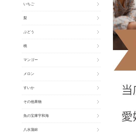
いちご
梨
ぶどう
桃
マンゴー
メロン
すいか
その他果物
魚の宝庫宇和海
八水蒲鉾