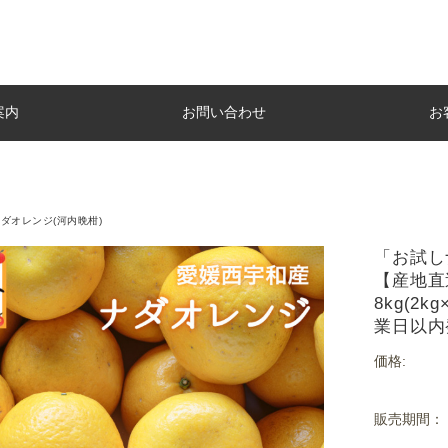
案内
お問い合わせ
お
ダオレンジ(河内晩柑)
「お試し
【産地直
8kg(2
業日以内
価格:
販売期間：