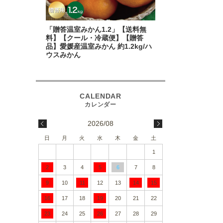
「贈答温室みかん1.2」【送料無
料】【クール・冷蔵便】【贈答
品】愛媛産温室みかん 約1.2kg/ハ
ウスみかん
2026/08
日
月
火
水
木
金
土
1
2
3
4
5
6
7
8
9
10
11
12
13
14
15
16
17
18
19
20
21
22
23
24
25
26
27
28
29