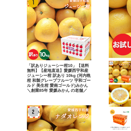
「訳ありジューシー柑10」【送料
無料】【産地直送】愛媛西宇和産
ジューシー柑 訳あり 10kg (河内晩
柑 和製グレープフルーツ 宇和ゴー
ルド 美生柑 愛南ゴールド)みかん
＼創業85年 愛媛みかん の老舗／