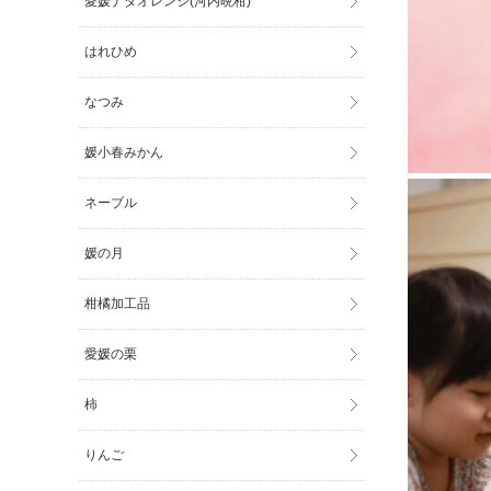
愛媛ナダオレンジ(河内晩柑)
はれひめ
なつみ
媛小春みかん
ネーブル
媛の月
柑橘加工品
愛媛の栗
柿
りんご