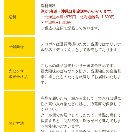
送料無料
注)北海道・沖縄は別途送料がかかります。
送料
・北海道本島+979円、北海道離島+1,590円
・沖縄県+1,810円
※税込の金額で記載しております。
デコポンは登録商標のため、当店ではオリジナ
登録商標
ル品名「デコくん」として販売しております。
こちらの商品は光センサー選果合格品です。
光センサー
最大限味のばらつきを防ぎ、当店独自の合格基
選果合格品
準に達したものだけを厳選してお届けいたしま
す。
商品が届いたら、箱から出して、できれば通気
性の高い入れ物などに移し、冷蔵庫で保存して
ください。
クール便でお届けしましたので、常温に戻して
保管すると、商品劣化・腐敗が早く進んでしま
保存方法
う可能性がございます。
箱に入れたままにする場合はふたを開けてお