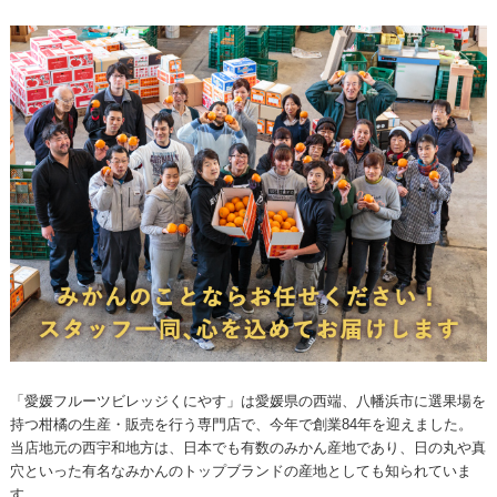
「愛媛フルーツビレッジくにやす」は愛媛県の西端、八幡浜市に選果場を
持つ柑橘の生産・販売を行う専門店で、今年で創業84年を迎えました。
当店地元の西宇和地方は、日本でも有数のみかん産地であり、日の丸や真
穴といった有名なみかんのトップブランドの産地としても知られていま
す。