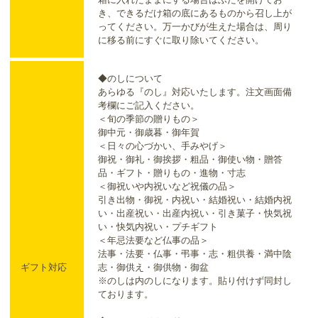
き、できるだけ箱の底にあるものから召し上が
ってください。万一かびが生えた場合は、周り
に移る前にすぐに取り除いてください。
◆のしについて
あらゆる『のし』対応いたします。注文画面備
考欄にご記入ください。
＜旬の季節の贈りもの＞
御中元・御歳暮・御年賀
＜日々の心づかい、手みやげ＞
御祝・御礼・御挨拶・粗品・御使い物・贈答
品・ギフト・贈りもの・進物・寸志
＜御祝いや内祝いなど祝儀の品＞
引き出物・御祝・内祝い・結婚祝い・結婚内祝
い・出産祝い・出産内祝い・引き菓子・快気祝
い・快気内祝い・プチギフト
＜年忌法要など仏事の品＞
法事・法要・仏事・弔事・志・粗供養・満中陰
ギフト対応
志・御供え・御供物・御盆
※のしは内のしになります。貼り付けず同封し
ております。