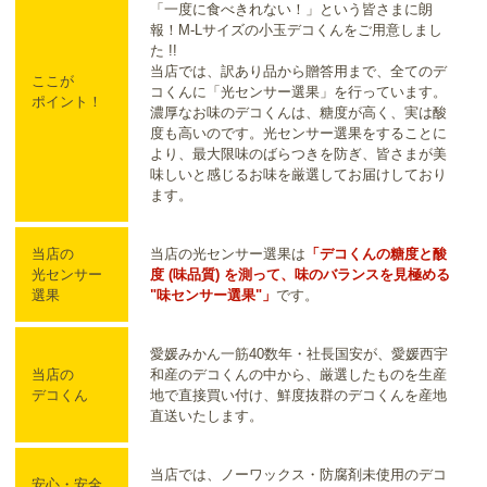
「一度に食べきれない！」という皆さまに朗
報！M-Lサイズの小玉デコくんをご用意しまし
た !!
当店では、訳あり品から贈答用まで、全てのデ
ここが
コくんに「光センサー選果」を行っています。
ポイント！
濃厚なお味のデコくんは、糖度が高く、実は酸
度も高いのです。光センサー選果をすることに
より、最大限味のばらつきを防ぎ、皆さまが美
味しいと感じるお味を厳選してお届けしており
ます。
当店の
当店の光センサー選果は
「デコくんの糖度と酸
光センサー
度 (味品質) を測って、味のバランスを見極める
選果
"味センサー選果"」
です。
愛媛みかん一筋40数年・社長国安が、愛媛西宇
当店の
和産のデコくんの中から、厳選したものを生産
デコくん
地で直接買い付け、鮮度抜群のデコくんを産地
直送いたします。
当店では、ノーワックス・防腐剤未使用のデコ
安心・安全