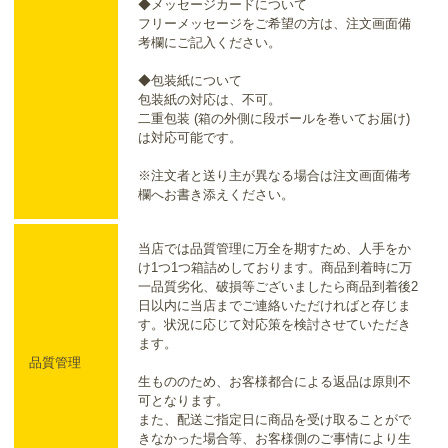
◆メッセージカードについて
フリーメッセージをご希望の方は、注文画面備
考欄にご記入ください。
◆包装紙について
包装紙の対応は、不可。
二重包装 (箱の外側に段ボールを巻いてお届け)
は対応可能です。
※注文者と送り主が異なる場合は注文画面備考
欄へお書き添えください。
当店では品質管理に万全を期すため、人手をか
け1つ1つ箱詰めしております。商品到着時に万
一品質劣化、破損等ございましたら商品到着後2
日以内に当店までご連絡いただければと存じま
す。状況に応じて対応策を検討させていただき
ます。
品質管理
生もののため、お客様都合による返品は原則不
可となります。
また、配送ご指定日に商品を受け取ることがで
きなかった場合等、お客様側のご事情により生