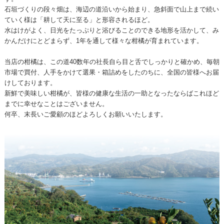
石垣づくりの段々畑は、海辺の道沿いから始まり、急斜面で山上まで続い
ていく様は「耕して天に至る」と形容されるほど。
水はけがよく、日光をたっぷりと浴びることのできる地形を活かして、み
かんだけにとどまらず、1年を通して様々な柑橘が育まれています。
当店の柑橘は、この道40数年の社長自ら目と舌でしっかりと確かめ、毎朝
市場で買付、人手をかけて選果・箱詰めをしたのちに、全国の皆様へお届
けしております。
新鮮で美味しい柑橘が、皆様の健康な生活の一助となったならばこれほど
までに幸せなことはございません。
何卒、末長いご愛顧のほどよろしくお願いいたします。